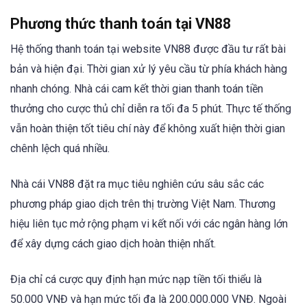
Phương thức thanh toán tại VN88
Hệ thống thanh toán tại website VN88 được đầu tư rất bài
bản và hiện đại. Thời gian xử lý yêu cầu từ phía khách hàng
nhanh chóng. Nhà cái cam kết thời gian thanh toán tiền
thưởng cho cược thủ chỉ diễn ra tối đa 5 phút. Thực tế thống
vẫn hoàn thiện tốt tiêu chí này để không xuất hiện thời gian
chênh lệch quá nhiều.
Nhà cái VN88 đặt ra mục tiêu nghiên cứu sâu sắc các
phương pháp giao dịch trên thị trường Việt Nam. Thương
hiệu liên tục mở rộng phạm vi kết nối với các ngân hàng lớn
để xây dựng cách giao dịch hoàn thiện nhất.
Địa chỉ cá cược quy định hạn mức nạp tiền tối thiểu là
50.000 VNĐ và hạn mức tối đa là 200.000.000 VNĐ. Ngoài