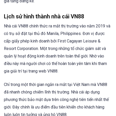
gia tăng đáng kể.
Lịch sử hình thành nhà cái VN88
Nhà cái VN88 chính thức ra mắt thị trường vào năm 2019 và
có trụ sở đặt tại thủ đô Manila, Philippines. Đơn vị được
cấp giấy phép kinh doanh bởi First Cagayan Leisure &
Resort Corporation. Một trong những tổ chức giám sát và
quản lý hoạt động kinh doanh trên toàn thế giới. Nhờ vào
điều này mà người chơi có thể hoàn toàn yên tâm khi tham
gia giải trí tại trang web VN88.
Chỉ trong một thời gian ngắn ra mắt tại Việt Nam mà VN88
đã nhanh chóng chiếm lĩnh thị trường. Nhà cái áp dụng
phương thức bảo mật dựa trên công nghệ tiên tiến nhất thế
giới. Đây chính là ưu điểm đầu tiên khiến cho khách hàng
luôn luôn tin tưởng và ủng hộ VN88.