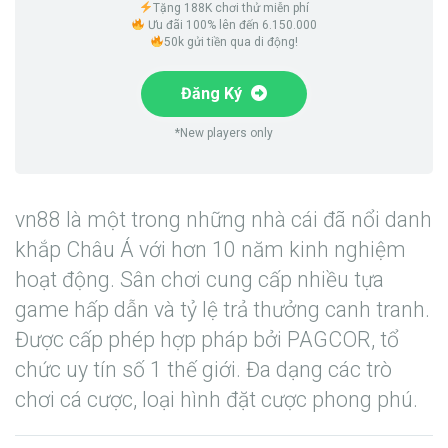
Tặng 188K chơi thử miễn phí
Ưu đãi 100% lên đến 6.150.000
50k gửi tiền qua di động!
Đăng Ký
*New players only
vn88 là một trong những nhà cái đã nổi danh
khắp Châu Á với hơn 10 năm kinh nghiệm
hoạt động. Sân chơi cung cấp nhiều tựa
game hấp dẫn và tỷ lệ trả thưởng canh tranh.
Được cấp phép hợp pháp bởi PAGCOR, tổ
chức uy tín số 1 thế giới. Đa dạng các trò
chơi cá cược, loại hình đặt cược phong phú.