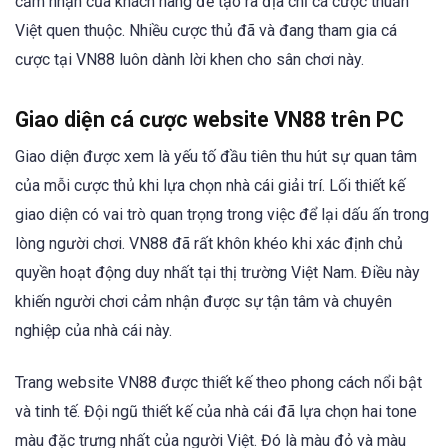
cảm nhận của khách hàng để tạo ra địa chỉ cá cược thuần
Việt quen thuộc. Nhiều cược thủ đã và đang tham gia cá
cược tại VN88 luôn dành lời khen cho sân chơi này.
Giao diện cá cược website VN88 trên PC
Giao diện được xem là yếu tố đầu tiên thu hút sự quan tâm
của mỗi cược thủ khi lựa chọn nhà cái giải trí. Lối thiết kế
giao diện có vai trò quan trọng trong việc để lại dấu ấn trong
lòng người chơi. VN88 đã rất khôn khéo khi xác định chủ
quyền hoạt động duy nhất tại thị trường Việt Nam. Điều này
khiến người chơi cảm nhận được sự tận tâm và chuyên
nghiệp của nhà cái này.
Trang website VN88 được thiết kế theo phong cách nổi bật
và tinh tế. Đội ngũ thiết kế của nhà cái đã lựa chọn hai tone
màu đặc trưng nhất của người Việt. Đó là màu đỏ và màu