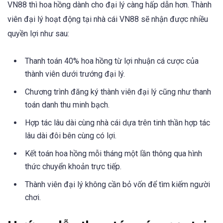
VN88 thì hoa hồng dành cho đại lý càng hấp dẫn hơn. Thành
viên đại lý hoạt động tại nhà cái VN88 sẽ nhận được nhiều
quyền lợi như sau:
Thanh toán 40% hoa hồng từ lợi nhuận cá cược của
thành viên dưới trướng đại lý.
Chương trình đăng ký thành viên đại lý cũng như thanh
toán danh thu minh bạch.
Hợp tác lâu dài cùng nhà cái dựa trên tinh thần hợp tác
lâu dài đôi bên cùng có lợi.
Kết toán hoa hồng mỗi tháng một lần thông qua hình
thức chuyển khoản trực tiếp.
Thành viên đại lý không cần bỏ vốn để tìm kiếm người
chơi.