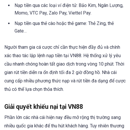
Nạp tiền qua các loại ví điện tử: Bảo Kim, Ngân Lượng,
Momo, VTC Pay, Zalo Pay, Viettel Pay.
Nạp tiền qua thẻ cào hoặc thẻ game: Thẻ Zing, thẻ
Gate…
Người tham gia cá cược chỉ cần thực hiện đầy đủ và chính
xác thao tác lập lệnh nạp tiền tại VN88. Hệ thống xử lý yêu
cầu nhanh chóng hoàn tất giao dịch trong vòng 10 phút. Thời
gian rút tiền diễn ra ổn định tối đa 2 giờ đồng hồ. Nhà cái
cung cấp nhiều phương thức nạp và rút tiền đa dạng để cược
thủ có thể lựa chọn thỏa thích.
Giải quyết khiếu nại tại VN88
Phần lớn các nhà cái hiện nay đều mở rộng thị trường sang
nhiều quốc gia khác để thu hút khách hàng. Tuy nhiên thương