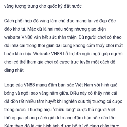
vàng tượng trưng cho quốc kỳ đất nước.
Cách phối hợp đỏ vàng làm chủ đạo mang lại vẻ đẹp độc
đáo khó tả. Mặc dù là hai màu nóng nhưng giao diện
website VN88 vẫn hết sức thân thiện. Dù người chơi có theo
dõi nhà cái trong thời gian dài cũng không cảm thấy chói mắt
hoặc khó chịu. Website VN88 hỗ trợ đa ngôn ngữ giúp người
chơi có thể tham gia chơi cá cược trực tuyến một cách dễ
dàng nhất.
Logo của VN88 mang đậm bản sắc Việt Nam với hình quả
bóng và ngôi sao vàng nằm giữa. Điều này có thấy nhà cái
đã dồn rất nhiều tâm huyết khi nghiên cứu thị trường cá cược
trong nước. Thương hiệu “chiều lòng” cược thủ người Việt
thông qua phong cách giải trí mang đậm bản sắc dân tộc.
Kèm theo đó là các hình ảnh được bố trí vô cùng chân thực.