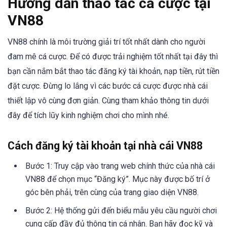
Hướng dẫn thao tác cá cược tại
VN88
VN88 chính là môi trường giải trí tốt nhất dành cho người
đam mê cá cược. Để có được trải nghiệm tốt nhất tại đây thì
bạn cần nắm bắt thao tác đăng ký tài khoản, nạp tiền, rút tiền
đặt cược. Đừng lo lắng vì các bước cá cược được nhà cái
thiết lập vô cùng đơn giản. Cùng tham khảo thông tin dưới
đây để tích lũy kinh nghiệm chơi cho mình nhé.
Cách đăng ký tài khoản tại nhà cái VN88
Bước 1: Truy cập vào trang web chính thức của nhà cái
VN88 để chọn mục “Đăng ký”. Mục này được bố trí ở
góc bên phải, trên cùng của trang giao diện VN88.
Bước 2: Hệ thống gửi đến biểu mẫu yêu cầu người chơi
cung cấp đầy đủ thông tin cá nhân. Bạn hãy đọc kỹ và