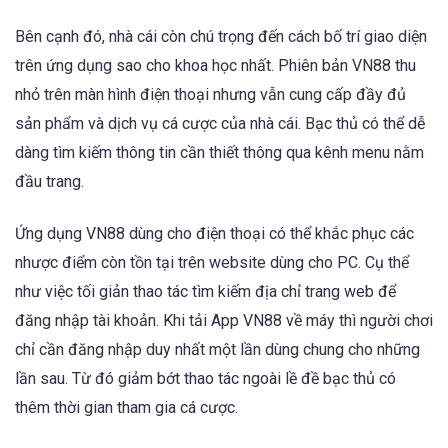
Bên cạnh đó, nhà cái còn chú trọng đến cách bố trí giao diện
trên ứng dụng sao cho khoa học nhất. Phiên bản VN88 thu
nhỏ trên màn hình điện thoại nhưng vẫn cung cấp đầy đủ
sản phẩm và dịch vụ cá cược của nhà cái. Bạc thủ có thể dễ
dàng tìm kiếm thông tin cần thiết thông qua kênh menu nằm
đầu trang.
Ứng dụng VN88 dùng cho điện thoại có thể khắc phục các
nhược điểm còn tồn tại trên website dùng cho PC. Cụ thể
như việc tối giản thao tác tìm kiếm địa chỉ trang web để
đăng nhập tài khoản. Khi tải App VN88 về máy thì người chơi
chỉ cần đăng nhập duy nhất một lần dùng chung cho những
lần sau. Từ đó giảm bớt thao tác ngoài lề đề bạc thủ có
thêm thời gian tham gia cá cược.