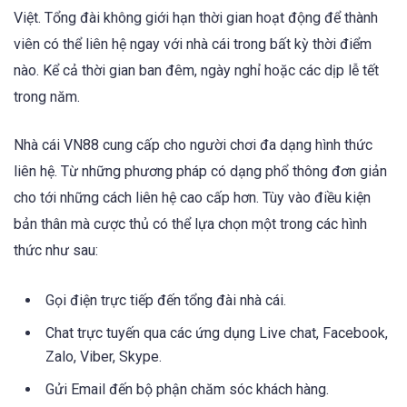
Việt. Tổng đài không giới hạn thời gian hoạt động để thành
viên có thể liên hệ ngay với nhà cái trong bất kỳ thời điểm
nào. Kể cả thời gian ban đêm, ngày nghỉ hoặc các dịp lễ tết
trong năm.
Nhà cái VN88 cung cấp cho người chơi đa dạng hình thức
liên hệ. Từ những phương pháp có dạng phổ thông đơn giản
cho tới những cách liên hệ cao cấp hơn. Tùy vào điều kiện
bản thân mà cược thủ có thể lựa chọn một trong các hình
thức như sau:
Gọi điện trực tiếp đến tổng đài nhà cái.
Chat trực tuyến qua các ứng dụng Live chat, Facebook,
Zalo, Viber, Skype.
Gửi Email đến bộ phận chăm sóc khách hàng.