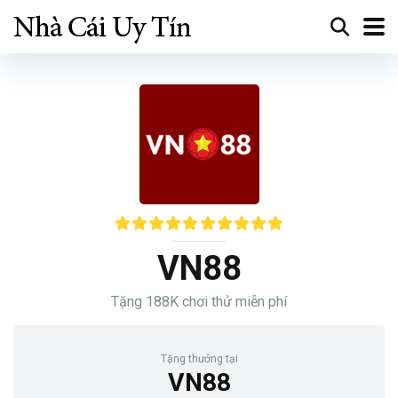
VN88
Tặng 188K chơi thử miễn phí
Tặng thưởng tại
VN88