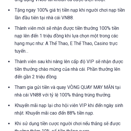
Tặng ngay 100% giá trị tiền nạp khi người chơi nạp tiền
lần đầu tiên tại nhà cái VN88.
Thành viên mới sẽ nhận được tiền thưởng 100% tiền
nạp lên đến 1 triệu đồng khi lựa chọn một trong các
hạng mục như: A Thể Thao, E Thể Thao, Casino trực
tuyến…
Thành viên sau khi nâng lên cấp độ VIP sẽ nhận được
tiền thưởng chào mừng của nhà cái. Phần thưởng lên
đến gần 2 triệu đồng.
Tham gia gửi tiền và quay VÒNG QUAY MAY MẮN tại
nhà cái VN88 với tỷ lệ 100% thắng trúng thưởng.
Khuyến mãi nạp lại cho hội viên VIP khi đến ngày sinh
nhật. Khuyến mãi cao đến 88% tiền nạp.
Khi sử dụng tiền cược người chơi nếu thắng sẽ được