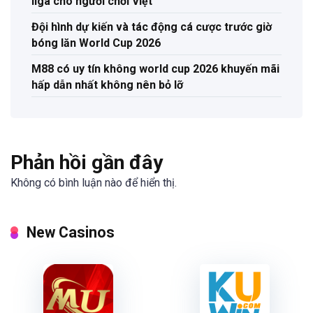
liga cho người chơi Việt
Đội hình dự kiến và tác động cá cược trước giờ
bóng lăn World Cup 2026
M88 có uy tín không world cup 2026 khuyến mãi
hấp dẫn nhất không nên bỏ lỡ
Phản hồi gần đây
Không có bình luận nào để hiển thị.
New Casinos