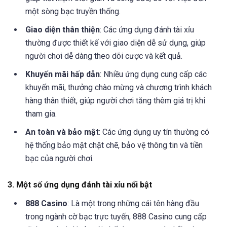
một sòng bạc truyền thống.
Giao diện thân thiện
: Các ứng dụng đánh tài xỉu
thường được thiết kế với giao diện dễ sử dụng, giúp
người chơi dễ dàng theo dõi cược và kết quả.
Khuyến mãi hấp dẫn
: Nhiều ứng dụng cung cấp các
khuyến mãi, thưởng chào mừng và chương trình khách
hàng thân thiết, giúp người chơi tăng thêm giá trị khi
tham gia.
An toàn và bảo mật
: Các ứng dụng uy tín thường có
hệ thống bảo mật chặt chẽ, bảo vệ thông tin và tiền
bạc của người chơi.
3. Một số ứng dụng đánh tài xỉu nổi bật
888 Casino
: Là một trong những cái tên hàng đầu
trong ngành cờ bạc trực tuyến, 888 Casino cung cấp