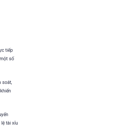
ực tiếp
 một số
 soát,
 khiến
Tuyến
ệ tài xỉu