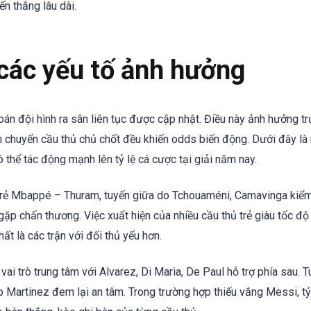
n thắng lâu dài.
 các yếu tố ảnh hưởng
n đội hình ra sân liên tục được cập nhật. Điều này ảnh hưởng tr
uân chuyển cầu thủ chủ chốt đều khiến odds biến động. Dưới đây là
ó thể tác động mạnh lên tỷ lệ cá cược tại giải năm nay.
 trẻ Mbappé – Thuram, tuyến giữa do Tchouaméni, Camavinga kiểm
ặp chấn thương. Việc xuất hiện của nhiều cầu thủ trẻ giàu tốc độ
ất là các trận với đối thủ yếu hơn.
ai trò trung tâm với Alvarez, Di Maria, De Paul hỗ trợ phía sau. 
artinez đem lại an tâm. Trong trường hợp thiếu vắng Messi, tỷ l