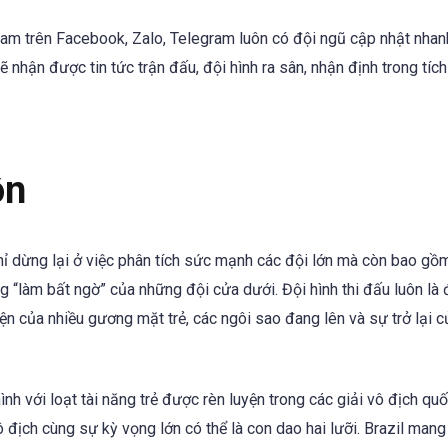
 Nam trên Facebook, Zalo, Telegram luôn có đội ngũ cập nhật nhan
 nhận được tin tức trận đấu, đội hình ra sân, nhận định trong tíc
ôn
 dừng lại ở việc phân tích sức mạnh các đội lớn mà còn bao gồ
ng “làm bất ngờ” của những đội cửa dưới. Đội hình thi đấu luôn là
hiện của nhiều gương mặt trẻ, các ngôi sao đang lên và sự trở lại 
nh với loạt tài năng trẻ được rèn luyện trong các giải vô địch quố
ô địch cùng sự kỳ vọng lớn có thể là con dao hai lưỡi. Brazil man