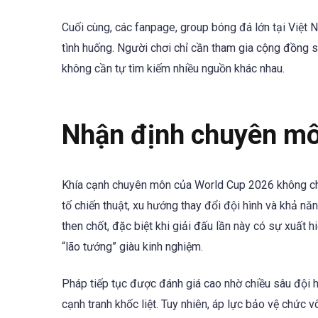
Cuối cùng, các fanpage, group bóng đá lớn tại Việt
tình huống. Người chơi chỉ cần tham gia cộng đồng sẽ
không cần tự tìm kiếm nhiều nguồn khác nhau.
Nhận định chuyên m
Khía cạnh chuyên môn của World Cup 2026 không chỉ
tố chiến thuật, xu hướng thay đổi đội hình và khả nă
then chốt, đặc biệt khi giải đấu lần này có sự xuất 
“lão tướng” giàu kinh nghiệm.
Pháp tiếp tục được đánh giá cao nhờ chiều sâu đội hì
cạnh tranh khốc liệt. Tuy nhiên, áp lực bảo vệ chức v