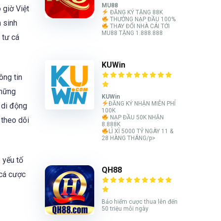
MU88
 giờ Việt
ĐĂNG KÝ TẶNG 88K
THƯỞNG NẠP ĐẦU 100%
n sinh
THAY ĐỔI NHÀ CÁI TỚI
MU88 TẶNG 1.888.888
 tư cá
KUWin
ông tin
những
KUWin
ĐĂNG KÝ NHẬN MIỄN PHÍ
 di động
100K
NẠP ĐẦU 50K NHẬN
 theo dõi
8.888K
LÌ XÌ 5000 TỶ NGÀY 11 &
28 HÀNG THÁNG/p>
 yếu tố
QH88
 cá cược
Bảo hiểm cược thua lên đến
50 triệu mỗi ngày