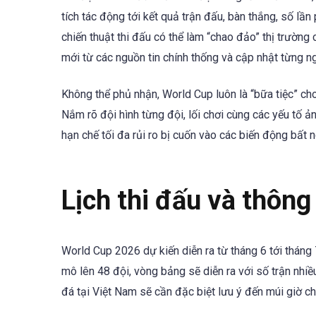
tích tác động tới kết quả trận đấu, bàn thắng, số lầ
chiến thuật thi đấu có thể làm “chao đảo” thị trường
mới từ các nguồn tin chính thống và cập nhật từng n
Không thể phủ nhận, World Cup luôn là “bữa tiệc” ch
Nắm rõ đội hình từng đội, lối chơi cùng các yếu tố ả
hạn chế tối đa rủi ro bị cuốn vào các biến động bất 
Lịch thi đấu và thông 
World Cup 2026 dự kiến diễn ra từ tháng 6 tới tháng
mô lên 48 đội, vòng bảng sẽ diễn ra với số trận nhiề
đá tại Việt Nam sẽ cần đặc biệt lưu ý đến múi giờ ch