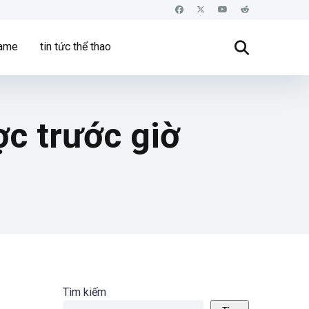
game
tin tức thể thao
ợc trước giờ
Tìm kiếm