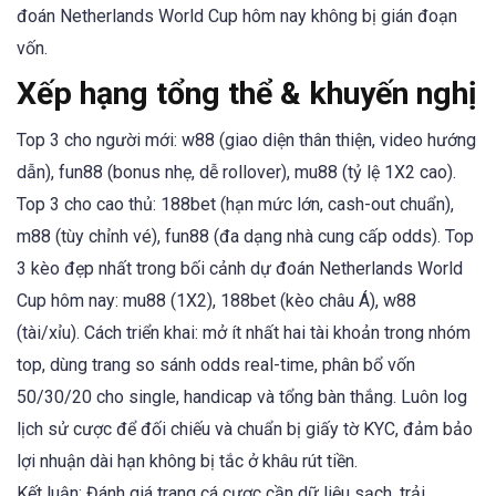
đoán Netherlands World Cup hôm nay không bị gián đoạn
vốn.
Xếp hạng tổng thể & khuyến nghị
Top 3 cho người mới: w88 (giao diện thân thiện, video hướng
dẫn), fun88 (bonus nhẹ, dễ rollover), mu88 (tỷ lệ 1X2 cao).
Top 3 cho cao thủ: 188bet (hạn mức lớn, cash-out chuẩn),
m88 (tùy chỉnh vé), fun88 (đa dạng nhà cung cấp odds). Top
3 kèo đẹp nhất trong bối cảnh dự đoán Netherlands World
Cup hôm nay: mu88 (1X2), 188bet (kèo châu Á), w88
(tài/xỉu). Cách triển khai: mở ít nhất hai tài khoản trong nhóm
top, dùng trang so sánh odds real-time, phân bổ vốn
50/30/20 cho single, handicap và tổng bàn thắng. Luôn log
lịch sử cược để đối chiếu và chuẩn bị giấy tờ KYC, đảm bảo
lợi nhuận dài hạn không bị tắc ở khâu rút tiền.
Kết luận: Đánh giá trang cá cược cần dữ liệu sạch, trải