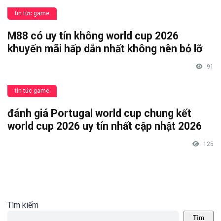
tin tức game
M88 có uy tín không world cup 2026
khuyến mãi hấp dẫn nhất không nên bỏ lỡ
91
tin tức game
đánh giá Portugal world cup chung kết
world cup 2026 uy tín nhất cập nhật 2026
125
Tìm kiếm
Tìm