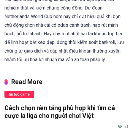
nghiệm thật và kiểm chứng cộng đồng. Dự đoán
Netherlands World Cup hôm nay chỉ đạt hiệu quả khi bạn
chủ động chọn nhà cái có odds cạnh tranh, nạp rút minh
bạch, hỗ trợ nhanh. Hãy duy trì ít nhất hai tài khoản top tier
để linh hoạt bắt kèo đẹp, đồng thời kiểm soát bankroll, lưu
chứng từ giao dịch và cập nhật điều khoản thường xuyên
nhằm tối ưu hóa lợi nhuận mà vẫn an toàn pháp lý.
Read More
tin tức game
Cách chọn nền tảng phù hợp khi tìm cá
cược la liga cho người chơi Việt
91