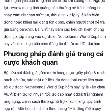
mặt mạnh yếu của từng nhà cái trước khi xuống tiền. Ngược
lại, review mang tính quảng cáo thường né tránh thông tin
nhạy cảm như hạn mức rút, thời gian xử lý, tỷ lệ kèo biến
động hoặc khiếu nại đang tồn đọng, khiến người chơi dễ trả
giá bằng bankroll. Bài viết này bám các tiêu chí kiểm chứng
độc lập, tập trung vào dự đoán Netherlands World Cup hôm
nay và cách chọn sân chơi đáng tin để tối ưu ROI dài hạn.
Phương pháp đánh giá trang cá
cược khách quan
Bộ tiêu chí đánh giá gồm mười hạng mục: giấy phép & minh
bạch sở hữu; bảo mật dữ liệu; đa dạng loại cược liên quan
tới dự đoán Netherlands World Cup hôm nay; tỷ lệ kèo châu
Âu/Á; biên độ lợi nhuận; tốc độ cập nhật odds; trải nghiệm
ứng dụng; chính sách thưởng; hỗ trợ khách hàng; quy trình
nạp rút. Mỗi tiêu chí chấm theo thang 1–5, tổng điểm quy