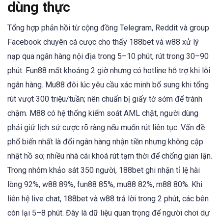
dùng thực
Tổng hợp phản hồi từ cộng đồng Telegram, Reddit và group
Facebook chuyên cá cược cho thấy 188bet và w88 xử lý
nạp qua ngân hàng nội địa trong 5–10 phút, rút trong 30–90
phút. Fun88 mất khoảng 2 giờ nhưng có hotline hỗ trợ khi lỗi
ngân hàng. Mu88 đôi lúc yêu cầu xác minh bổ sung khi tổng
rút vượt 300 triệu/tuần; nên chuẩn bị giấy tờ sớm để tránh
chậm. M88 có hệ thống kiểm soát AML chặt, người dùng
phải giữ lịch sử cược rõ ràng nếu muốn rút liên tục. Vấn đề
phổ biến nhất là đổi ngân hàng nhận tiền nhưng không cập
nhật hồ sơ; nhiều nhà cái khoá rút tạm thời để chống gian lận.
Trong nhóm khảo sát 350 người, 188bet ghi nhận tỉ lệ hài
lòng 92%, w88 89%, fun88 85%, mu88 82%, m88 80%. Khi
liên hệ live chat, 188bet và w88 trả lời trong 2 phút, các bên
còn lại 5–8 phút. Đây là dữ liệu quan trọng để người chơi dự