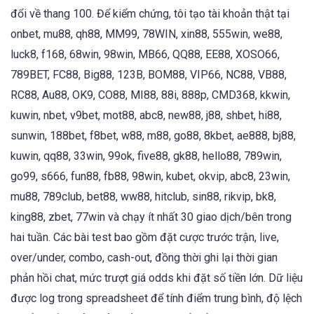
đổi về thang 100. Để kiểm chứng, tôi tạo tài khoản thật tại
onbet, mu88, qh88, MM99, 78WIN, xin88, 555win, we88,
luck8, f168, 68win, 98win, MB66, QQ88, EE88, XOSO66,
789BET, FC88, Big88, 123B, BOM88, VIP66, NC88, VB88,
RC88, Au88, OK9, CO88, MI88, 88i, 888p, CMD368, kkwin,
kuwin, nbet, v9bet, mot88, abc8, new88, j88, shbet, hi88,
sunwin, 188bet, f8bet, w88, m88, go88, 8kbet, ae888, bj88,
kuwin, qq88, 33win, 99ok, five88, gk88, hello88, 789win,
go99, s666, fun88, fb88, 98win, kubet, okvip, abc8, 23win,
mu88, 789club, bet88, ww88, hitclub, sin88, rikvip, bk8,
king88, zbet, 77win và chạy ít nhất 30 giao dịch/bên trong
hai tuần. Các bài test bao gồm đặt cược trước trận, live,
over/under, combo, cash-out, đồng thời ghi lại thời gian
phản hồi chat, mức trượt giá odds khi đặt số tiền lớn. Dữ liệu
được log trong spreadsheet để tính điểm trung bình, độ lệch