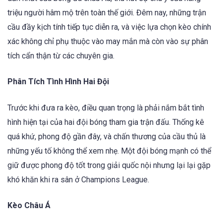
triệu người hâm mộ trên toàn thế giới. Đêm nay, những trận
cầu đầy kịch tính tiếp tục diễn ra, và việc lựa chọn kèo chính
xác không chỉ phụ thuộc vào may mắn mà còn vào sự phân
tích cẩn thận từ các chuyên gia.
Phân Tích Tình Hình Hai Đội
Trước khi đưa ra kèo, điều quan trọng là phải nắm bắt tình
hình hiện tại của hai đội bóng tham gia trận đấu. Thống kê
quá khứ, phong độ gần đây, và chấn thương của cầu thủ là
những yếu tố không thể xem nhẹ. Một đội bóng mạnh có thể
giữ được phong độ tốt trong giải quốc nội nhưng lại lại gặp
khó khăn khi ra sân ở Champions League.
Kèo Châu Á