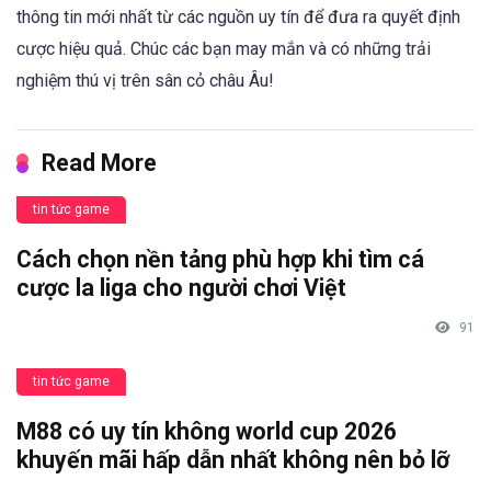
thông tin mới nhất từ các nguồn uy tín để đưa ra quyết định
cược hiệu quả. Chúc các bạn may mắn và có những trải
nghiệm thú vị trên sân cỏ châu Âu!
Read More
tin tức game
Cách chọn nền tảng phù hợp khi tìm cá
cược la liga cho người chơi Việt
91
tin tức game
M88 có uy tín không world cup 2026
khuyến mãi hấp dẫn nhất không nên bỏ lỡ