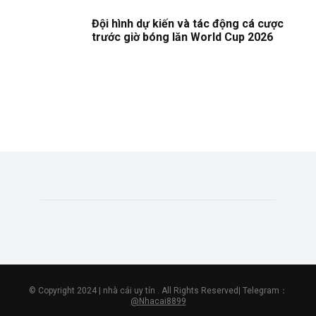
Đội hình dự kiến và tác động cá cược
trước giờ bóng lăn World Cup 2026
© Copyright 2024 | nhà cái uy tín . All Rights Reserved| Telegram：
@Nhacai8899