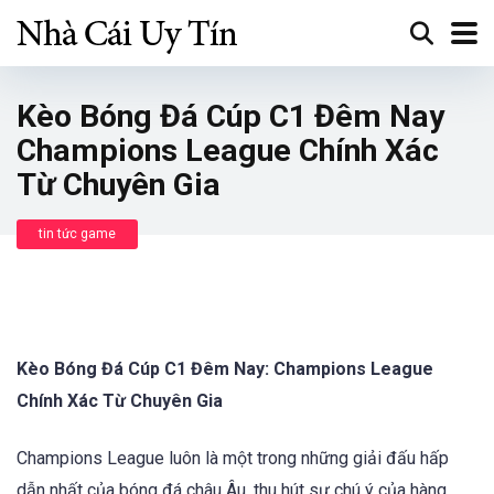
Kèo Bóng Đá Cúp C1 Đêm Nay
Champions League Chính Xác
Từ Chuyên Gia
tin tức game
Kèo Bóng Đá Cúp C1 Đêm Nay: Champions League
Chính Xác Từ Chuyên Gia
Champions League luôn là một trong những giải đấu hấp
dẫn nhất của bóng đá châu Âu, thu hút sự chú ý của hàng