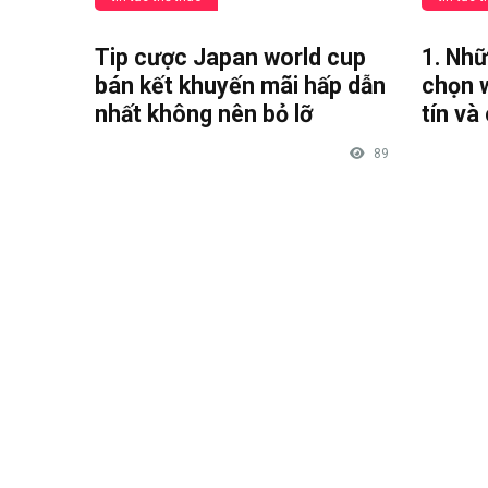
Tip cược Japan world cup
1. Nhữ
bán kết khuyến mãi hấp dẫn
chọn 
nhất không nên bỏ lỡ
tín và
89