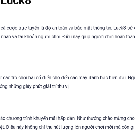
 Luck8
 cá cược trực tuyến là độ an toàn và bảo mật thông tin. Luck8 sử
 nhân và tài khoản người chơi. Điều này giúp người chơi hoàn toà
 các trò chơi bài cổ điển cho đến các máy đánh bạc hiện đại. Ng
ng những giây phút giải trí thú vị.
a các chương trình khuyến mãi hấp dẫn. Như thưởng chào mừng ch
iệt. Điều này không chỉ thu hút lượng lớn người chơi mới mà còn g