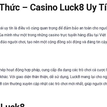
Thức – Casino Luck8 Uy T
cái uy tín là điều vô cùng quan trọng để đảm bảo an toàn cho ngườ
ủa mình như một trong những casino trực tuyến hàng đầu tại Việt
đảo người chơi, tạo nên một cộng đồng sôi động và đáng tin cậy
phép hoạt động hợp pháp, cung cấp đa dạng các trò chơi cá cược
ơi khác. Với giao diện thân thiện, dễ sử dụng, Luck8 mang lại cho n
8 còn thường xuyên cập nhật các trò chơi mới nhất, giúp người c