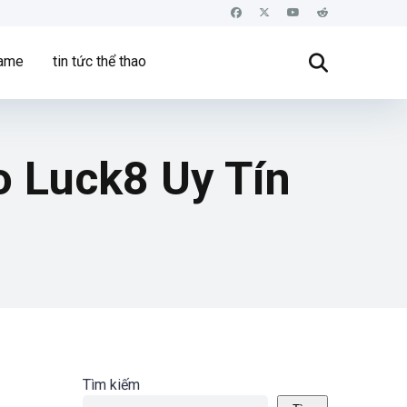
game
tin tức thể thao
o Luck8 Uy Tín
Tìm kiếm