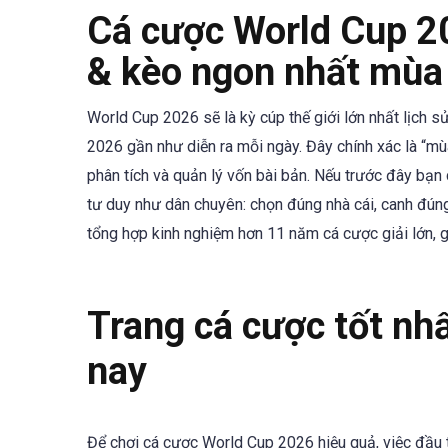
Cá cược World Cup 2
& kèo ngon nhất mùa 
World Cup 2026 sẽ là kỳ cúp thế giới lớn nhất lịch s
2026 gần như diễn ra mỗi ngày. Đây chính xác là “m
phân tích và quản lý vốn bài bản. Nếu trước đây bạn
tư duy như dân chuyên: chọn đúng nhà cái, canh đúng k
tổng hợp kinh nghiệm hơn 11 năm cá cược giải lớn, gi
Trang cá cược tốt n
nay
Để chơi cá cược World Cup 2026 hiệu quả, việc đầu ti