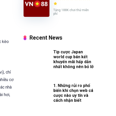
Tặng 188K chơi thử miễn
phí
Recent News
c kèo
Tip cược Japan
world cup bán kết
khuyến mãi hấp dẫn
nhất không nên bỏ lỡ
ị), chỉ
nhiều cơ
1. Những rủi ro phổ
Các nhà
biến khi chọn web cá
i hơi,
cược nào uy tín và
cách nhận biết