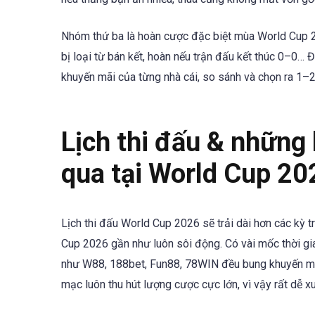
Nhóm thứ ba là hoàn cược đặc biệt mùa World Cup 2
bị loại từ bán kết, hoàn nếu trận đấu kết thúc 0–0… 
khuyến mãi của từng nhà cái, so sánh và chọn ra 1–2
Lịch thi đấu & những
qua tại World Cup 20
Lịch thi đấu World Cup 2026 sẽ trải dài hơn các kỳ t
Cup 2026 gần như luôn sôi động. Có vài mốc thời gia
như W88, 188bet, Fun88, 78WIN đều bung khuyến mãi 
mạc luôn thu hút lượng cược cực lớn, vì vậy rất dễ