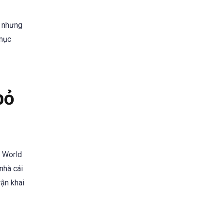
h nhưng
 mục
bỏ
c World
nhà cái
ận khai