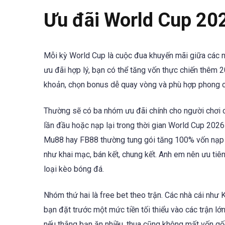
Ưu đãi World Cup 2026
Mỗi kỳ World Cup là cuộc đua khuyến mãi giữa các n
ưu đãi hợp lý, bạn có thể tăng vốn thực chiến thêm 
khoản, chọn bonus dễ quay vòng và phù hợp phong c
Thường sẽ có ba nhóm ưu đãi chính cho người chơi 
lần đầu hoặc nạp lại trong thời gian World Cup 202
Mu88 hay FB88 thường tung gói tăng 100% vốn nạp đ
như khai mạc, bán kết, chung kết. Anh em nên ưu ti
loại kèo bóng đá.
Nhóm thứ hai là free bet theo trận. Các nhà cái như
bạn đặt trước một mức tiền tối thiểu vào các trận lớ
nếu thắng bạn ăn nhiều, thua cũng không mất vốn gố