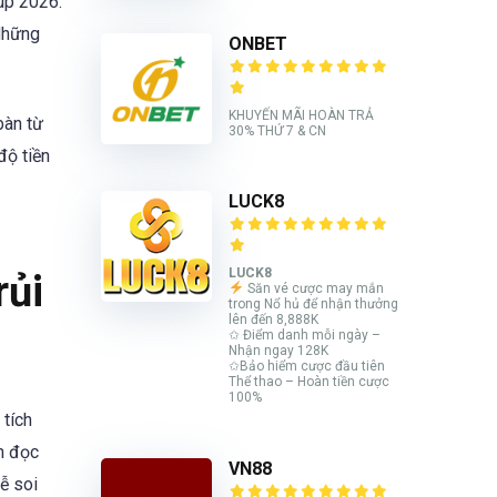
up 2026:
 Những
ONBET
KHUYẾN MÃI HOÀN TRẢ
bàn từ
30% THỨ 7 & CN
độ tiền
LUCK8
LUCK8
rủi
Săn vé cược may mắn
trong Nổ hủ để nhận thưởng
lên đến 8,888K
✩ Điểm danh mỗi ngày –
Nhận ngay 128K
✩Bảo hiểm cược đầu tiên
Thể thao – Hoàn tiền cược
100%
 tích
n đọc
VN88
ễ soi