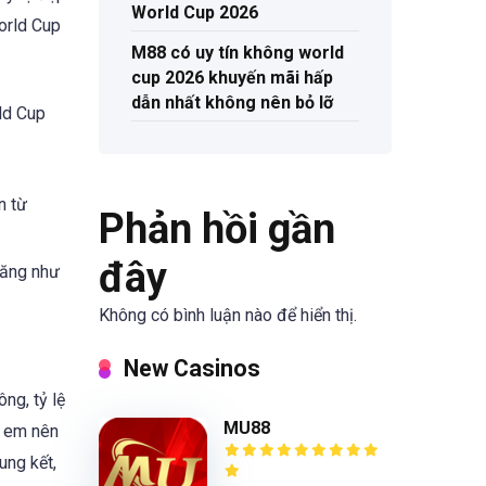
World Cup 2026
orld Cup
M88 có uy tín không world
cup 2026 khuyến mãi hấp
dẫn nhất không nên bỏ lỡ
ld Cup
n từ
Phản hồi gần
đây
 căng như
Không có bình luận nào để hiển thị.
New Casinos
ng, tỷ lệ
MU88
h em nên
ung kết,