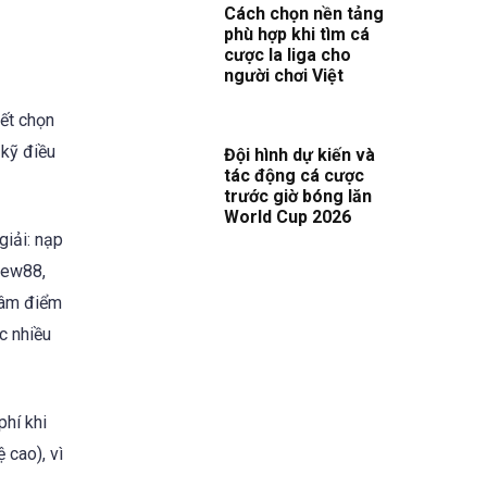
Cách chọn nền tảng
phù hợp khi tìm cá
cược la liga cho
người chơi Việt
ết chọn
 kỹ điều
Đội hình dự kiến và
tác động cá cược
trước giờ bóng lăn
World Cup 2026
giải: nạp
New88,
tâm điểm
c nhiều
phí khi
 cao), vì