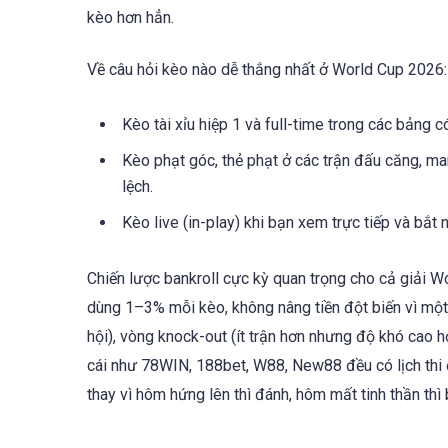
kèo hơn hẳn.
Về câu hỏi kèo nào dễ thắng nhất ở World Cup 2026:
Kèo tài xỉu hiệp 1 và full-time trong các bảng 
Kèo phạt góc, thẻ phạt ở các trận đấu căng, ma
lệch.
Kèo live (in-play) khi bạn xem trực tiếp và bắt 
Chiến lược bankroll cực kỳ quan trọng cho cả giải W
dùng 1–3% mỗi kèo, không nâng tiền đột biến vì một 
hội), vòng knock-out (ít trận hơn nhưng độ khó cao hơ
cái như 78WIN, 188bet, W88, New88 đều có lịch thi đ
thay vì hôm hứng lên thì đánh, hôm mất tinh thần thì 