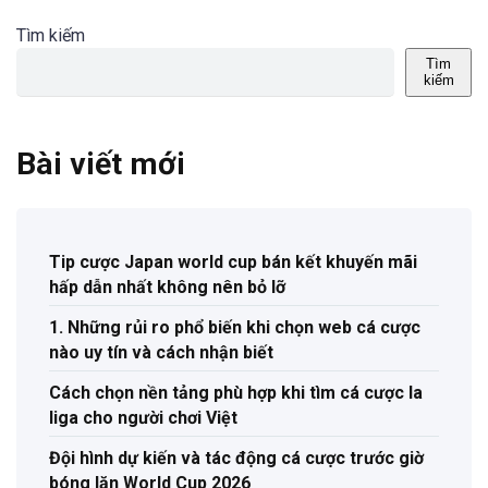
Tìm kiếm
Tìm
kiếm
Bài viết mới
Tip cược Japan world cup bán kết khuyến mãi
hấp dẫn nhất không nên bỏ lỡ
1. Những rủi ro phổ biến khi chọn web cá cược
nào uy tín và cách nhận biết
Cách chọn nền tảng phù hợp khi tìm cá cược la
liga cho người chơi Việt
Đội hình dự kiến và tác động cá cược trước giờ
bóng lăn World Cup 2026