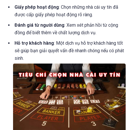
Giấy phép hoạt động
: Chọn những nhà cái uy tín đã
được cấp giấy phép hoạt động rõ ràng.
Đánh giá từ người dùng
: Xem xét phản hồi từ cộng
đồng để biết thêm về chất lượng dịch vụ.
Hỗ trợ khách hàng
: Một dịch vụ hỗ trợ khách hàng tốt
sẽ giúp bạn giải quyết vấn đề nhanh chóng nếu có phát
sinh.