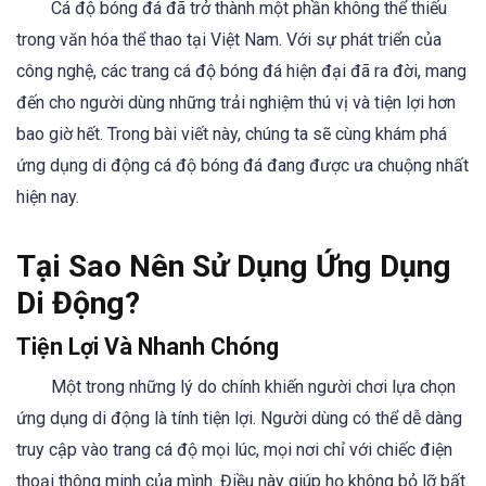
Cá độ bóng đá đã trở thành một phần không thể thiếu
trong văn hóa thể thao tại Việt Nam. Với sự phát triển của
công nghệ, các trang cá độ bóng đá hiện đại đã ra đời, mang
đến cho người dùng những trải nghiệm thú vị và tiện lợi hơn
bao giờ hết. Trong bài viết này, chúng ta sẽ cùng khám phá
ứng dụng di động cá độ bóng đá đang được ưa chuộng nhất
hiện nay.
Tại Sao Nên Sử Dụng Ứng Dụng
Di Động?
Tiện Lợi Và Nhanh Chóng
Một trong những lý do chính khiến người chơi lựa chọn
ứng dụng di động là tính tiện lợi. Người dùng có thể dễ dàng
truy cập vào trang cá độ mọi lúc, mọi nơi chỉ với chiếc điện
thoại thông minh của mình. Điều này giúp họ không bỏ lỡ bất