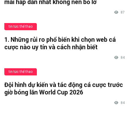
mãi hấp dẫn nhất không nên bỏ lỡ
87
tin tức thể thao
1. Những rủi ro phổ biến khi chọn web cá
cược nào uy tín và cách nhận biết
84
tin tức thể thao
Đội hình dự kiến và tác động cá cược trước
giờ bóng lăn World Cup 2026
84